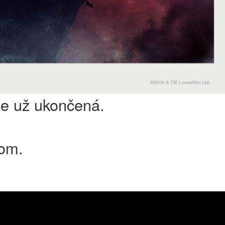
je už ukončená.
lom.